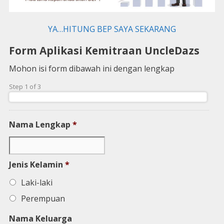
YA…HITUNG BEP SAYA SEKARANG
Form Aplikasi Kemitraan UncleDazs
Mohon isi form dibawah ini dengan lengkap
Step 1 of 3
0%
Nama Lengkap
*
Jenis Kelamin
*
Laki-laki
Perempuan
Nama Keluarga